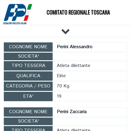
COMITATO REGIONALE TOSCANA
HOME
COGNOME NOME
Perini Alessandro
IL COMITATO
SOCIETA'
DOCUMENTI
TIPO TESSERA
Atleta dilettante
NEWS
QUALIFICA
Elite
PALESTRE
CATEGORIA / PESO
70 Kg
TECNICI
ATLETI
ETA'
19
EVENTI
COGNOME NOME
Perini Zaccaria
AFFILIAZIONE E TESSERAMENTO
SOCIETA'
CARTE FEDERALI
TIPO TESSERA
Atleta dilettante