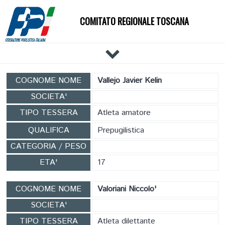
COMITATO REGIONALE TOSCANA
HOME
COGNOME NOME
Vallejo Javier Kelin
IL COMITATO
SOCIETA'
DOCUMENTI
TIPO TESSERA
Atleta amatore
NEWS
QUALIFICA
Prepugilistica
PALESTRE
CATEGORIA / PESO
TECNICI
ETA'
17
ATLETI
EVENTI
COGNOME NOME
Valoriani Niccolo'
AFFILIAZIONE E TESSERAMENTO
SOCIETA'
CARTE FEDERALI
TIPO TESSERA
Atleta dilettante