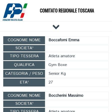
COMITATO REGIONALE TOSCANA
HOME
COGNOME NOME
Boccaforni Emma
IL COMITATO
SOCIETA'
DOCUMENTI
TIPO TESSERA
Atleta amatore
NEWS
QUALIFICA
Gym Boxe
PALESTRE
CATEGORIA / PESO
Senior Kg
TECNICI
ATLETI
ETA'
27
EVENTI
COGNOME NOME
Boccherini Massimo
AFFILIAZIONE E TESSERAMENTO
SOCIETA'
CARTE FEDERALI
TIPO TESSERA
Atleta amatore