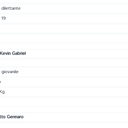
 dilettante
 19
 Kevin Gabriel
 giovanile
o
Kg
itto Gennaro