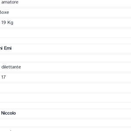
a amatore
Boxe
 19 Kg
ni Emi
 dilettante
 17
i Niccolo