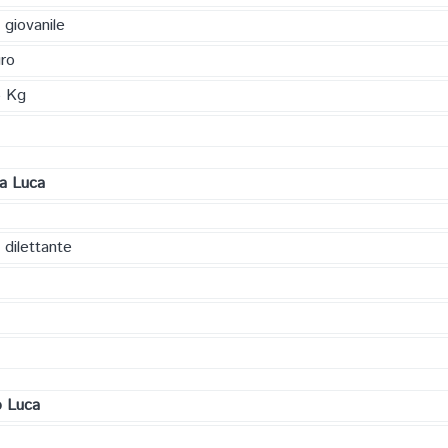
 giovanile
ro
5 Kg
la Luca
 dilettante
o Luca