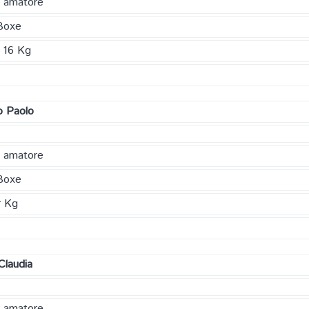
a amatore
Boxe
 16 Kg
fo Paolo
a amatore
Boxe
r Kg
Claudia
a amatore