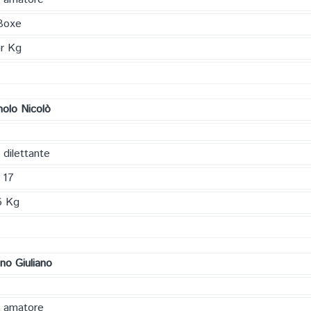
Boxe
r Kg
nolo Nicolò
 dilettante
 17
6 Kg
no Giuliano
a amatore