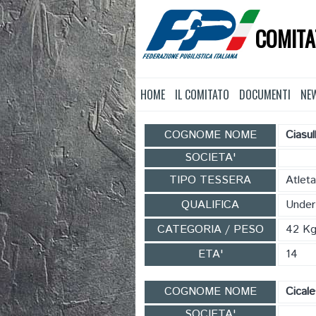
COMITA
HOME
IL COMITATO
DOCUMENTI
NE
COGNOME NOME
Ciasu
SOCIETA'
TIPO TESSERA
Atleta
QUALIFICA
Under
CATEGORIA / PESO
42 K
ETA'
14
COGNOME NOME
Cical
SOCIETA'