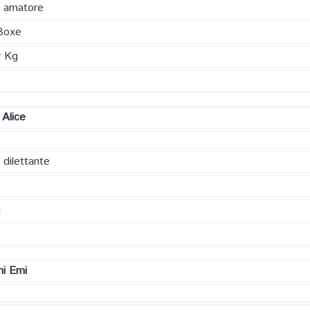
a amatore
Boxe
r Kg
i Alice
 dilettante
g
ni Emi