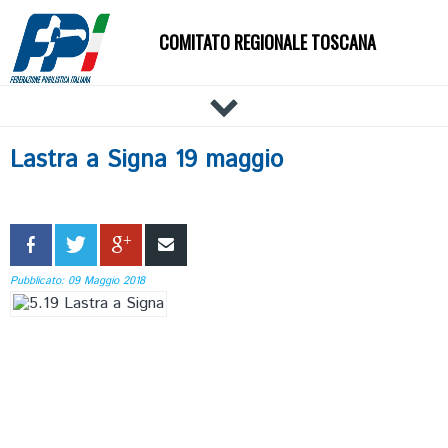
COMITATO REGIONALE TOSCANA
HOME
Lastra a Signa 19 maggio
IL COMITATO
DOCUMENTI
NEWS
PALESTRE
Pubblicato: 09 Maggio 2018
TECNICI
ATLETI
EVENTI
AFFILIAZIONE E TESSERAMENTO
CARTE FEDERALI